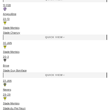
13 FEB
Angoulême
23
-
13
Stade Montois
Stade Chanzy
QUICK VIEW
30 JAN
Stade Montois
20
-
3
Brive
Stade Guy Boniface
QUICK VIEW
23 JAN
Nevers
29
-
29
Stade Montois
Stade du Pre Fleuri