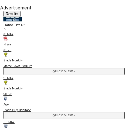
Advertisement
Results
France - Pro D2
31 MAY
Nissa
31
-
26
Stade Montois
Marcel Volot Stadium
QUICK VIEW
15 MAY
Stade Montois
50
-
28
Agen
Stade Guy Boniface
QUICK VIEW
08 MAY