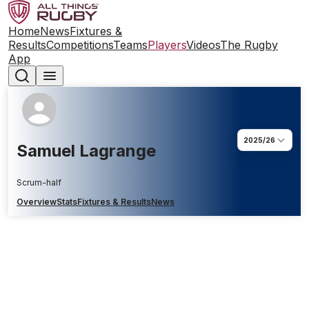
Home
News
Fixtures &
Results
Competitions
Teams
Players
Videos
The Rugby
App
2025/26
Samuel Lagrange
Scrum-half
Overview
Stats
Fixtures & Results
News