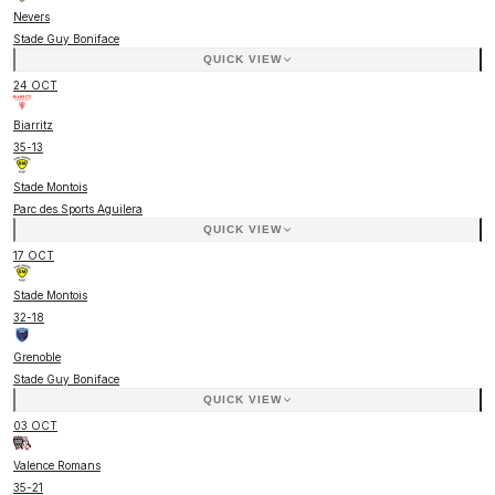
Nevers
Stade Guy Boniface
QUICK VIEW
24 OCT
Biarritz
35
-
13
Stade Montois
Parc des Sports Aguilera
QUICK VIEW
17 OCT
Stade Montois
32
-
18
Grenoble
Stade Guy Boniface
QUICK VIEW
03 OCT
Valence Romans
35
-
21