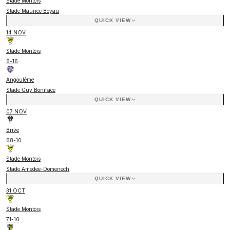
Stade Montois
Stade Maurice Boyau
QUICK VIEW
14 NOV
Stade Montois
6
-
16
Angoulême
Stade Guy Boniface
QUICK VIEW
07 NOV
Brive
68
-
10
Stade Montois
Stade Amedee-Domenech
QUICK VIEW
31 OCT
Stade Montois
71
-
10