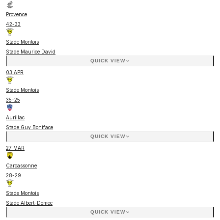
Provence
42
-
33
Stade Montois
Stade Maurice David
QUICK VIEW
03 APR
Stade Montois
35
-
25
Aurillac
Stade Guy Boniface
QUICK VIEW
27 MAR
Carcassonne
28
-
29
Stade Montois
Stade Albert-Domec
QUICK VIEW