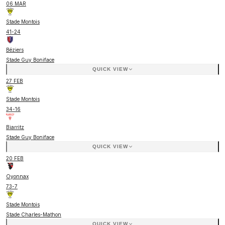
06 MAR
Stade Montois
41
-
24
Béziers
Stade Guy Boniface
QUICK VIEW
27 FEB
Stade Montois
34
-
16
Biarritz
Stade Guy Boniface
QUICK VIEW
20 FEB
Oyonnax
73
-
7
Stade Montois
Stade Charles-Mathon
QUICK VIEW