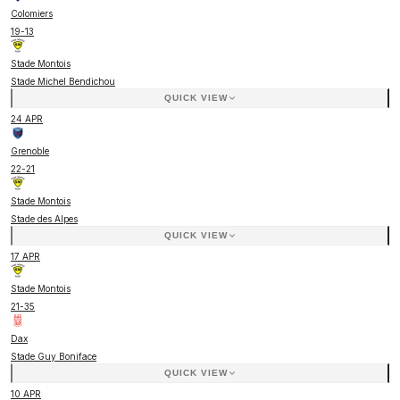
Colomiers
19
-
13
Stade Montois
Stade Michel Bendichou
QUICK VIEW
24 APR
Grenoble
22
-
21
Stade Montois
Stade des Alpes
QUICK VIEW
17 APR
Stade Montois
21
-
35
Dax
Stade Guy Boniface
QUICK VIEW
10 APR