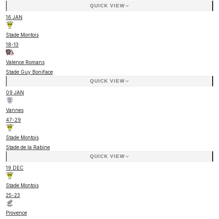
QUICK VIEW
16 JAN
Stade Montois
18
-
13
Valence Romans
Stade Guy Boniface
QUICK VIEW
09 JAN
Vannes
47
-
29
Stade Montois
Stade de la Rabine
QUICK VIEW
19 DEC
Stade Montois
25
-
23
Provence