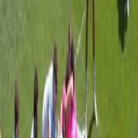
R. Rugby
|
LEAGUE SPOTLIGHT
Quote Me On That
J. Inson
|
Article
Top 14 : Le Sprint Effréné Pour Le Maintien
Top 14
|
T. Eveleigh
|
LEAGUE SPOTLIGHT
Videos
View All
HIGHLIGHTS | Stade Français Paris Vs Stade Rochelais
Top 14